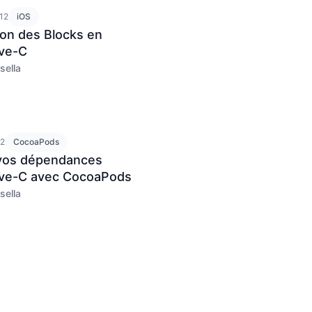
12
iOS
tion des Blocks en
ive-C
sella
12
CocoaPods
vos dépendances
ive-C avec CocoaPods
sella