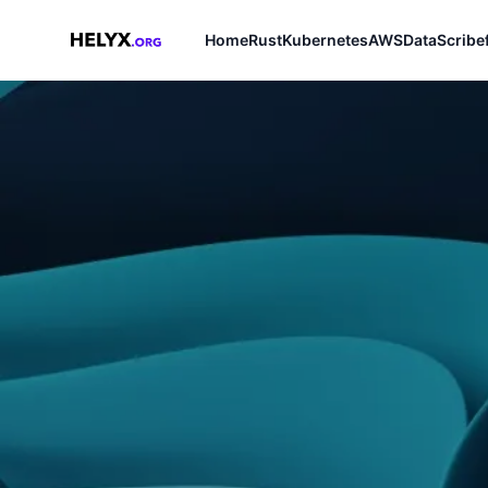
Home
Rust
Kubernetes
AWS
Data
Scribe
Helyx.org