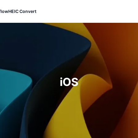
flow
HEIC Convert
iOS