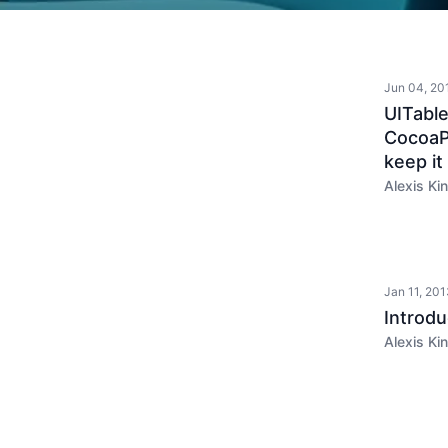
Jun 04, 20
UITabl
CocoaP
keep it
Alexis Kin
Jan 11, 20
Introdu
Alexis Kin