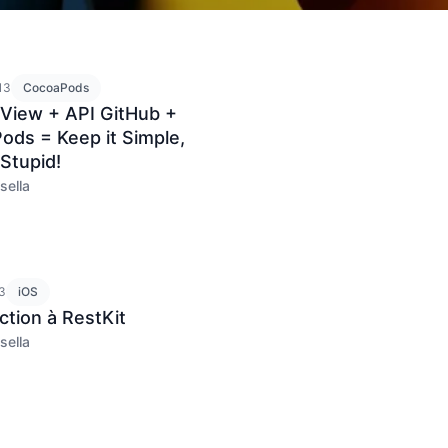
13
CocoaPods
eView + API GitHub +
ods = Keep it Simple,
 Stupid!
sella
13
iOS
ction à RestKit
sella