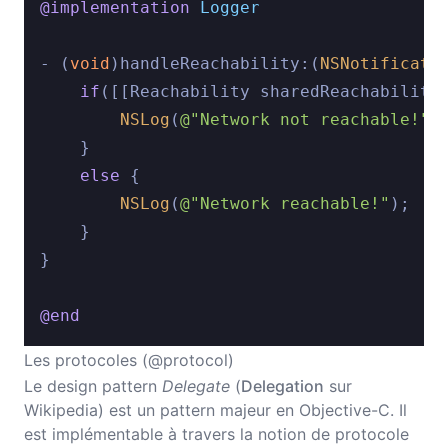
@implementation
Logger
- (
void
)handleReachability:(
NSNotificati
if
([[Reachability sharedReachability]
NSLog
(
@"Network not reachable!"
);
    }

else
 {

NSLog
(
@"Network reachable!"
);

    }

}

@end
Les protocoles (@protocol)
Le design pattern
Delegate
(
Delegation
sur
Wikipedia) est un pattern majeur en Objective-C. Il
est implémentable à travers la notion de protocole