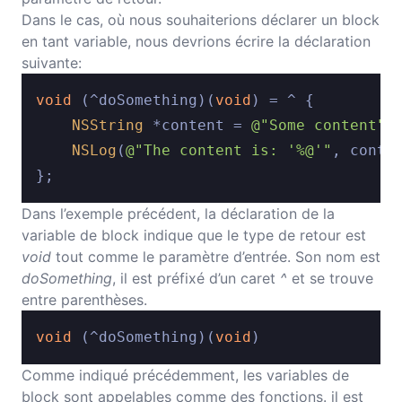
Dans le cas, où nous souhaiterions déclarer un block
en tant variable, nous devrions écrire la déclaration
suivante:
void
 (^doSomething)(
void
) = ^ {

NSString
 *content = 
@"Some content"
;

NSLog
(
@"The content is: '%@'"
, conten
Dans l’exemple précédent, la déclaration de la
variable de block indique que le type de retour est
void
tout comme le paramètre d’entrée. Son nom est
doSomething
, il est préfixé d’un caret
^
et se trouve
entre parenthèses.
void
 (^doSomething)(
void
Comme indiqué précédemment, les variables de
block sont appelables comme des fonctions. il est