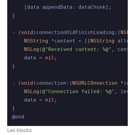
    [data appendData: dataChunk];

}

- (
void
)connectionDidFinishLoading:(
NSUR
NSString
 *content = [[
NSString
 alloc
NSLog
(
@"Received content: %@"
, conten
    data = 
nil
;

}

- (
void
)connection:(
NSURLCOnnection
 *)co
NSLog
(
@"Connection failed: %@"
, [erro
    data = 
nil
;

@end
Les blocks