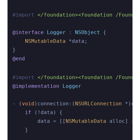
#import 
</foundation><foundation /Founda
@interface
Logger
 : 
NSObject
{

NSMutableData
 *data;

@end
#import 
</foundation><foundation /Founda
@implementation
Logger
- (
void
)connection:(
NSURLConnection
 *)co
if
 (!data) {

        data = [[
NSMutableData
 alloc] ini
    }
