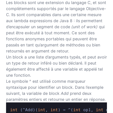
Les blocks sont une extension du langage C, et sont
complètements supportés par le langage Objective-
C. Ils sont comparables dans une certaine mesure
aux lambda expressions de Java 8 : ils permettent
d’encapsuler un segment de code
(unit of work)
qui
peut être exécuté à tout moment. Ce sont des
fonctions anonymes portables qui peuvent être
passés en tant qu’argument de méthodes ou bien
retournés en argument de retour.
Un block a une liste d’arguments typés, et peut avoir
un type de retour inféré ou bien déclaré. Il peut
également être affecté à une variable et appelé tel
une fonction.
Le symbole ^ est utilisé comme marqueur
syntaxique pour identifier un block. Dans l’exemple
suivant, la variable de block
Add
prend deux
paramètres entiers et retourne un entier en réponse.
int
 (^Add)(
int
, 
int
) = ^(
int
 op1, 
int
 op2