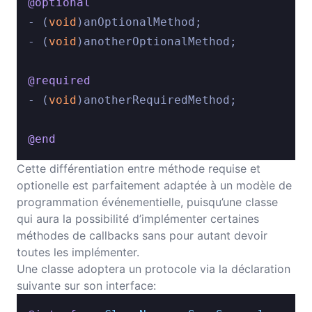
@optional
- (
void
)anOptionalMethod;

- (
void
)anotherOptionalMethod;

@required
- (
void
)anotherRequiredMethod;

@end
Cette différentiation entre méthode requise et
optionelle est parfaitement adaptée à un modèle de
programmation événementielle, puisqu’une classe
qui aura la possibilité d’implémenter certaines
méthodes de callbacks sans pour autant devoir
toutes les implémenter.
Une classe adoptera un protocole via la déclaration
suivante sur son interface: