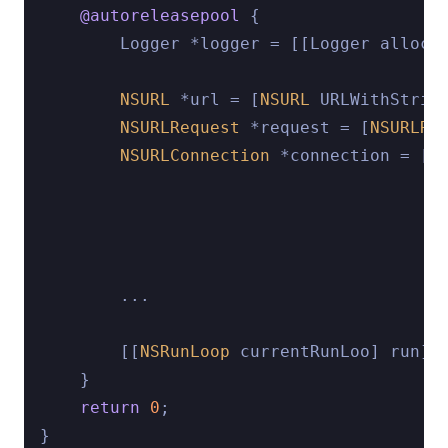
@autoreleasepool
 {

        Logger *logger = [[Logger alloc] 
NSURL
 *url = [
NSURL
 URLWithStrin
NSURLRequest
 *request = [
NSURLRe
NSURLConnection
 *connection = [[
                                         
                                        
        ...

        [[
NSRunLoop
 currentRunLoo] run];

    }

return
0
;
