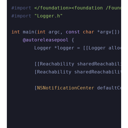
#import 
</foundation><foundation /Founda
#import 
"Logger.h"
int
 main(
int
 argc, 
const
char
 *argv[]) {

@autoreleasepool
 {

        Logger *logger = [[Logger alloc] 
        [[Reachability sharedReachabilit
        [Reachability sharedReachability
        [
NSNotificationCenter
 defaultCent
                                        
                                        
                                        
        ...
