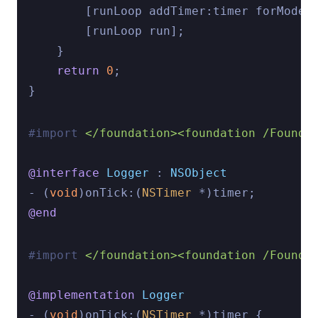
        [runLoop addTimer:timer forMode:
        [runLoop run];

    }

return
0
;

#import 
</foundation><foundation /Founda
@interface
Logger
 : 
NSObject
- (
void
)onTick:(
NSTimer
@end
#import 
</foundation><foundation /Founda
@implementation
Logger
- (
void
)onTick:(
NSTimer
 *)timer {
