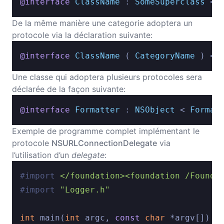
@interface
ClassName
 : 
SomeSuperclass
 < 
De la même manière une categorie adoptera un
protocole via la déclaration suivante:
@interface
ClassName
 ( 
CategoryName
 ) < 
Une classe qui adoptera plusieurs protocoles sera
déclarée de la façon suivante:
@interface
Formatter
 : 
NSObject
 < 
Format
Exemple de programme complet implémentant le
protocole
NSURLConnectionDelegate
via
l’utilisation d’un
delegate
:
#import 
</foundation><foundation /Founda
#import 
"Logger.h"
int
 main(
int
 argc, 
const
char
 *argv[]) {
