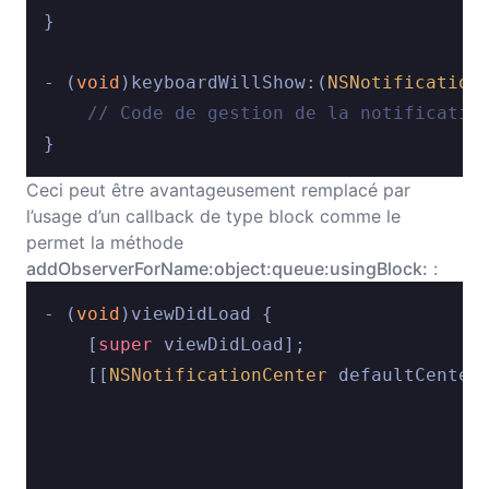
}

- (
void
)keyboardWillShow:(
NSNotification
// Code de gestion de la notificatio
Ceci peut être avantageusement remplacé par
l’usage d’un callback de type block comme le
permet la méthode
addObserverForName:object:queue:usingBlock:
:
- (
void
)viewDidLoad {

    [
super
 viewDidLoad];

    [[
NSNotificationCenter
 defaultCenter
                                        
                                        
                                        