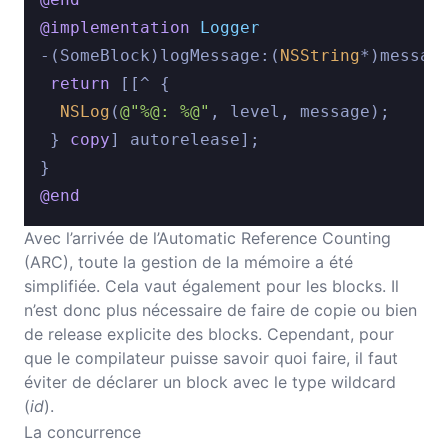
@implementation
Logger
-(SomeBlock)logMessage:(
NSString
*)message
return
 [[^ {

NSLog
(
@"%@: %@"
, level, message);

 } 
copy
] autorelease];

@end
Avec l’arrivée de l’Automatic Reference Counting
(ARC), toute la gestion de la mémoire a été
simplifiée. Cela vaut également pour les blocks. Il
n’est donc plus nécessaire de faire de copie ou bien
de release explicite des blocks. Cependant, pour
que le compilateur puisse savoir quoi faire, il faut
éviter de déclarer un block avec le type wildcard
(
id
).
La concurrence