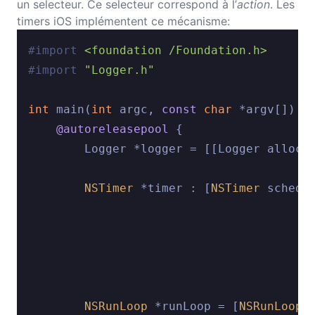
un selecteur. Ce selecteur correspond à l’
action
. Les
timers iOS implémentent ce mécanisme:
#import 
<foundation /Foundation.h>
#import 
"Logger.h"
int
 main(
int
 argc, 
const
char
 *argv[]) {

@autoreleasepool
 {

        Logger *logger = [[Logger alloc] 
NSTimer
 *timer : [
NSTimer
 schedu
                                         
                                        
                                        
                                        
NSRunLoop
 *runLoop = [
NSRunLoop
 