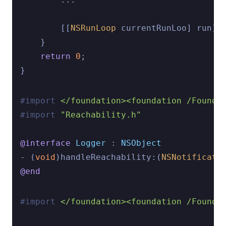
        [[
NSRunLoop
 currentRunLoo] run];

    }

return
0
;

#import 
</foundation><foundation /Founda
#import 
"Reachability.h"
@interface
Logger
 : 
NSObject
- (
void
)handleReachability:(
NSNotificati
@end
#import 
</foundation><foundation /Founda