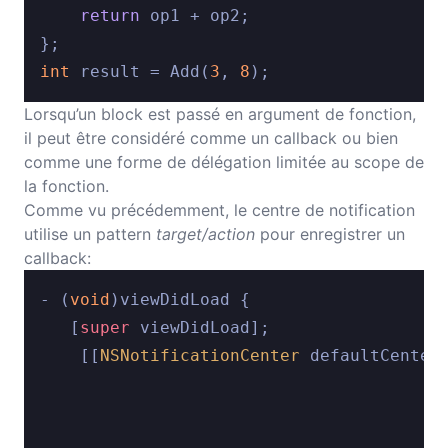
return
 op1 + op2;

int
 result = Add(
3
, 
8
Lorsqu’un block est passé en argument de fonction,
il peut être considéré comme un callback ou bien
comme une forme de délégation limitée au scope de
la fonction.
Comme vu précédemment, le centre de notification
utilise un pattern
target/action
pour enregistrer un
callback:
- (
void
)viewDidLoad {

   [
super
 viewDidLoad];

    [[
NSNotificationCenter
 defaultCenter
                                        
                                        
                                        