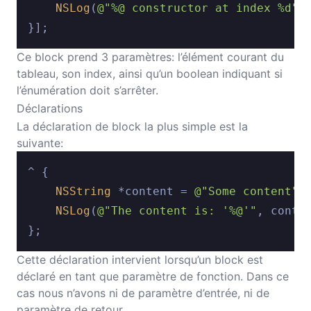
NSLog
(
@"%@ constructor at index %d"
,
Ce block prend 3 paramètres: l’élément courant du
tableau, son index, ainsi qu’un boolean indiquant si
l’énumération doit s’arrêter.
Déclarations
La déclaration de block la plus simple est la
suivante:
^ {

NSString
 *content = 
@"Some content"
;

NSLog
(
@"The content is: '%@'"
, conten
Cette déclaration intervient lorsqu’un block est
déclaré en tant que paramètre de fonction. Dans ce
cas nous n’avons ni de paramètre d’entrée, ni de
paramètre de retour.