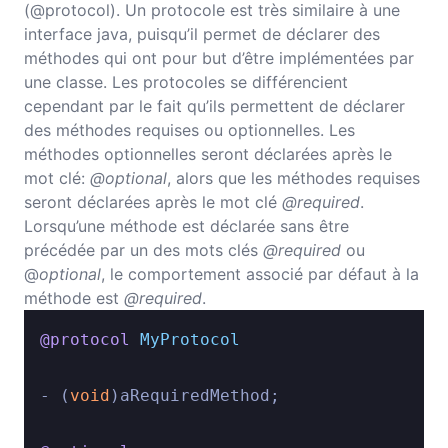
(@protocol). Un protocole est très similaire à une
interface java, puisqu’il permet de déclarer des
méthodes qui ont pour but d’être implémentées par
une classe. Les protocoles se différencient
cependant par le fait qu’ils permettent de déclarer
des méthodes requises ou optionnelles. Les
méthodes optionnelles seront déclarées après le
mot clé:
@optional
, alors que les méthodes requises
seront déclarées après le mot clé
@required
.
Lorsqu’une méthode est déclarée sans être
précédée par un des mots clés
@required
ou
@
optional
, le comportement associé par défaut à la
méthode est
@required
.
@protocol
MyProtocol
- (
void
)aRequiredMethod;
