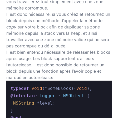
vous travaillerez tout simplement avec une zone
mémoire corrompue.
Il est donc nécessaire, si vous créez et retournez un
block depuis une méthode d’appeler la méthode
copy
sur votre block afin de dupliquer sa zone
mémoire depuis la stack vers la heap, et ainsi
travailler avec une zone mémoire valide qui ne sera
pas corrompue ou dé-allouée.
Il est bien entendu nécessaire de releaser les blocks
après usage. Les block supportent d’ailleurs
l’autorelease. Il est donc possible de retourner un
block depuis une fonction après l’avoir copié et
marqué en autorelease:
typedef
void
(^SomeBlock)(
void
@interface
Logger
 : 
NSObject
{

NSString
 *level;

@end