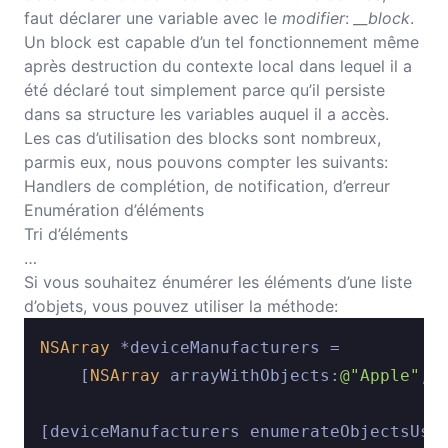
faut déclarer une variable avec le
modifier
:
__block
.
Un block est capable d’un tel fonctionnement même
après destruction du contexte local dans lequel il a
été déclaré tout simplement parce qu’il persiste
dans sa structure les variables auquel il a accès.
Les cas d’utilisation des blocks sont nombreux,
parmis eux, nous pouvons compter les suivants:
Handlers de complétion, de notification, d’erreur
Enumération d’éléments
Tri d’éléments
…
Si vous souhaitez énumérer les éléments d’une liste
d’objets, vous pouvez utiliser la méthode:
NSArray
 *deviceManufacturers =

    [
NSArray
 arrayWithObjects:
@"Apple"
, 
[deviceManufacturers enumerateObjectsUsi