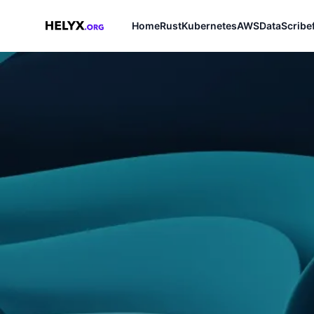
Home
Rust
Kubernetes
AWS
Data
Scribe
Helyx.org