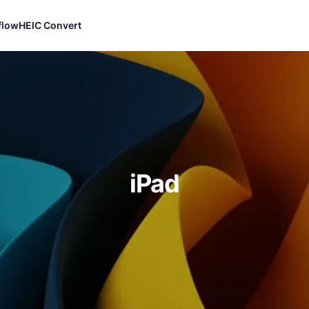
flow
HEIC Convert
iPad