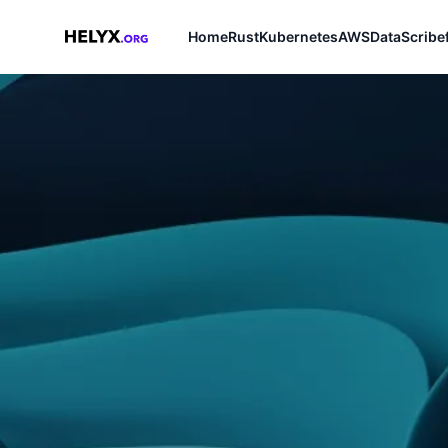
Home
Rust
Kubernetes
AWS
Data
Scribe
Helyx.org