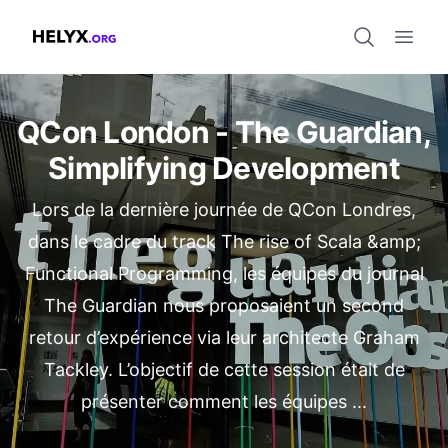
Open 
Helyx.org
QCon London - The Guardian,
Simplifying Development
Lors de la dernière journée de QCon Londres,
dans le cadre du track The rise of Scala &amp;
Functional Programming, les équipes du journal
The Guardian nous proposaient un second
retour d’expérience via leur architecte Graham
Tackley. L’objectif de cette session était de
présenter comment les équipes ...