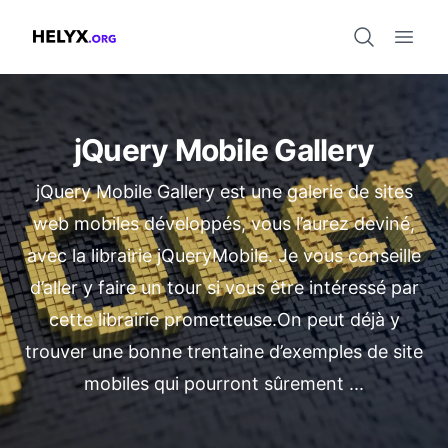
Open 
Helyx.org
jQuery Mobile Gallery
jQuery Mobile Gallery est une galerie de sites
web mobiles développés, vous l’aurez deviné,
avec la librairie jQueryMobile. Je vous conseille
d’aller y faire un tour si vous être intéressé par
cette librairie prometteuse.On peut déjà y
trouver une bonne trentaine d’exemples de site
mobiles qui pourront sûrement ...